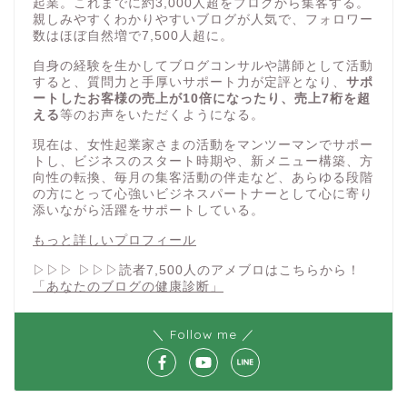
起業。これまでに約3,000人超をブログから集客する。
親しみやすくわかりやすいブログが人気で、フォロワー
数はほぼ自然増で7,500人超に。
自身の経験を生かしてブログコンサルや講師として活動
すると、質問力と手厚いサポート力が定評となり、
サポ
ートしたお客様の売上が10倍になったり、売上7桁を超
える
等のお声をいただくようになる。
現在は、女性起業家さまの活動をマンツーマンでサポー
トし、ビジネスのスタート時期や、新メニュー構築、方
向性の転換、毎月の集客活動の伴走など、あらゆる段階
の方にとって心強いビジネスパートナーとして心に寄り
添いながら活躍をサポートしている。
もっと詳しいプロフィール
▷▷▷ ▷▷▷読者7,500人のアメブロはこちらから！
「あなたのブログの健康診断」
＼ Follow me ／