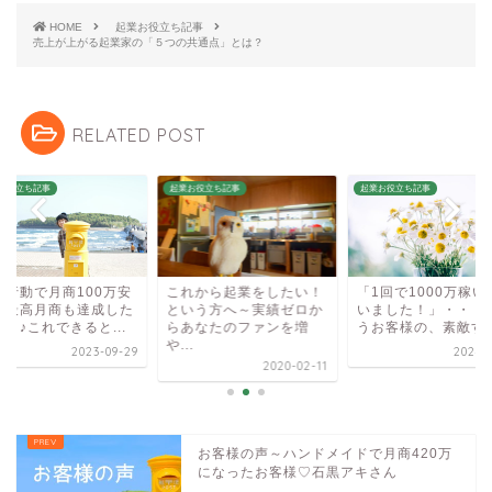
HOME
起業お役立ち記事
売上が上がる起業家の「５つの共通点」とは？
RELATED POST
お役立ち記事
起業お役立ち記事
起業お役立ち記事
小行動で月商100万安
これから起業をしたい！
「1回で1000万稼い
＆最高月商も達成した
という方へ～実績ゼロか
いました！」・・・
～♪これできると...
らあなたのファンを増
うお客様の、素敵す..
や...
2023-09-29
2024-0
2020-02-11
お客様の声～ハンドメイドで月商420万
になったお客様♡石黒アキさん