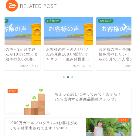
RELATED POST
様の声
お客様の声
お客様の声
客様の声～3か月で継
お客様の声～のんびりさ
お客様の声～全国に
生さんが10倍に増えま
んの月商100万物語♡チ
校を増やしたい！・
た♡効率の良い集客...
ャネラー・強み発掘家...
ら2ヶ月で15人増えま.
2022-03-13
2022-02-13
2022-0
ちょっと試しにやってみて！おそらく
75％成功する新商品開発ステップ♪
1000万ガールプログラムのお客様がめ
っちゃ結果出されてます！youtu...