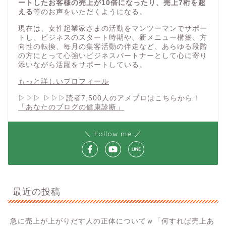
ートしたお客様の売上が10倍になったり、売上7桁を超
える
等のお声をいただくようになる。
現在は、女性起業家さまの活動をマンツーマンでサポー
トし、ビジネスのスタート時期や、新メニュー構築、方
向性の転換、毎月の集客活動の伴走など、あらゆる段階
の方にとって心強いビジネスパートナーとして心に寄り
添いながら活躍をサポートしている。
もっと詳しいプロフィール
▷▷▷ ▷▷▷読者7,500人のアメブロはこちらから！
「あなたのブログの健康診断」
＼ Follow me ／
最近の投稿
急に売上が上がりだす人の正体についてｗ「何すれば売上あ